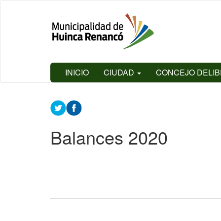
Ir
Huinca
al
Renancó
contenido
principal
INICIO
CIUDAD
CONCEJO DELI
Contenido
principal
Balances 2020