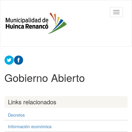
Ir
al
Huinca
Mostrar/
contenido
Renancó
barra
principal
de
navegac
Contenido
principal
Gobierno Abierto
Links relacionados
Decretos
Información económica