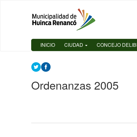
Ir
Huinca
al
Renancó
contenido
principal
INICIO
CIUDAD
CONCEJO DELI
Contenido
principal
Ordenanzas 2005